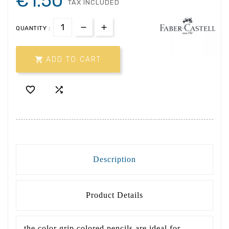
€1.50
TAX INCLUDED
QUANTITY :

ADD TO CART


Description
Product Details
the color grip colored pencils are ideal for