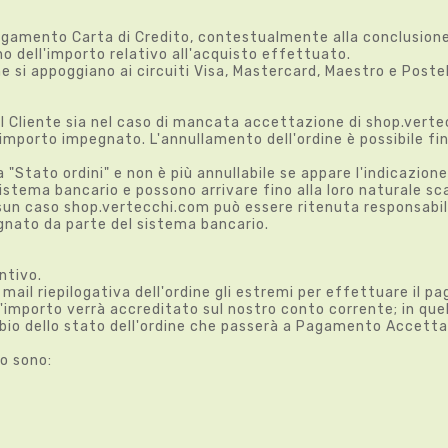
agamento Carta di Credito, contestualmente alla conclusione d
o dell'importo relativo all'acquisto effettuato.
 si appoggiano ai circuiti Visa, Mastercard, Maestro e PosteP
del Cliente sia nel caso di mancata accettazione di shop.ver
l'importo impegnato. L'annullamento dell'ordine è possibile fi
a "Stato ordini" e non è più annullabile se appare l'indicazione
istema bancario e possono arrivare fino alla loro naturale sc
sun caso shop.vertecchi.com può essere ritenuta responsabile 
gnato da parte del sistema bancario.
untivo.
mail riepilogativa dell'ordine gli estremi per effettuare il 
l'importo verrà accreditato sul nostro conto corrente; in qu
ambio dello stato dell'ordine che passerà a Pagamento Accett
co sono: