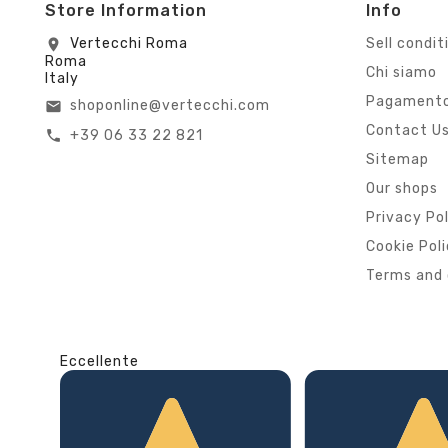
Store Information
Info
Vertecchi Roma
Sell condit
location_on
Roma
Chi siamo
Italy
Pagamento
shoponline@vertecchi.com
email
Contact U
+39 06 33 22 821
call
Sitemap
Our shops
Privacy Po
Cookie Pol
Terms and 
Eccellente