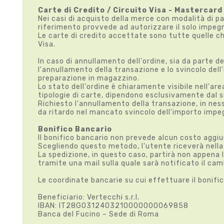
Carte di Credito / Circuito Visa - Mastercard
Nei casi di acquisto della merce con modalità di p
riferimento provvede ad autorizzare il solo impegn
Le carte di credito accettate sono tutte quelle che
Visa.
In caso di annullamento dell'ordine, sia da parte 
l'annullamento della transazione e lo svincolo del
preparazione in magazzino.
Lo stato dell'ordine è chiaramente visibile nell'are
tipologie di carte, dipendono esclusivamente dal s
Richiesto l'annullamento della transazione, in nes
da ritardo nel mancato svincolo dell'importo impe
Bonifico Bancario
Il bonifico bancario non prevede alcun costo aggi
Scegliendo questo metodo, l'utente riceverà nella 
La spedizione, in questo caso, partirà non appena 
tramite una mail sulla quale sarà notificato il c
Le coordinate bancarie su cui effettuare il bonifi
Beneficiario: Vertecchi s.r.l.
IBAN: IT28G0312403210000000069858
Banca del Fucino – Sede di Roma