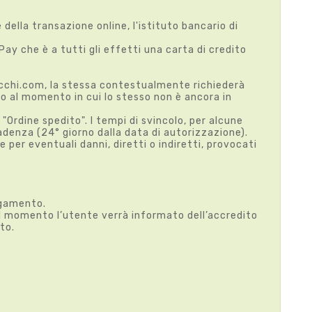
ella transazione online, l'istituto bancario di
ay che è a tutti gli effetti una carta di credito
tecchi.com, la stessa contestualmente richiederà
no al momento in cui lo stesso non è ancora in
 "Ordine spedito". I tempi di svincolo, per alcune
adenza (24° giorno dalla data di autorizzazione).
per eventuali danni, diretti o indiretti, provocati
pagamento.
el momento l’utente verrà informato dell’accredito
ato.