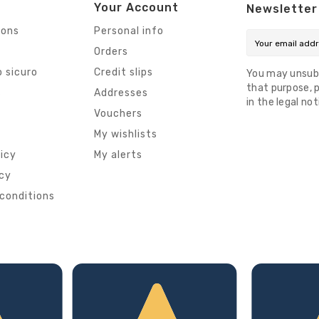
Your Account
Newsletter
ions
Personal info
Orders
 sicuro
Credit slips
You may unsub
that purpose, p
s
Addresses
in the legal not
Vouchers
My wishlists
licy
My alerts
icy
conditions