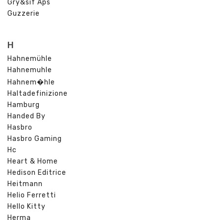
Gry&sif Aps
Guzzerie
H
Hahnemühle
Hahnemuhle
Hahnem�hle
Haltadefinizione
Hamburg
Handed By
Hasbro
Hasbro Gaming
Hc
Heart & Home
Hedison Editrice
Heitmann
Helio Ferretti
Hello Kitty
Herma