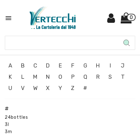

0
A
B
C
D
E
F
G
H
I
J
K
L
M
N
O
P
Q
R
S
T
U
V
W
X
Y
Z
#
#
24bottles
3l
3m