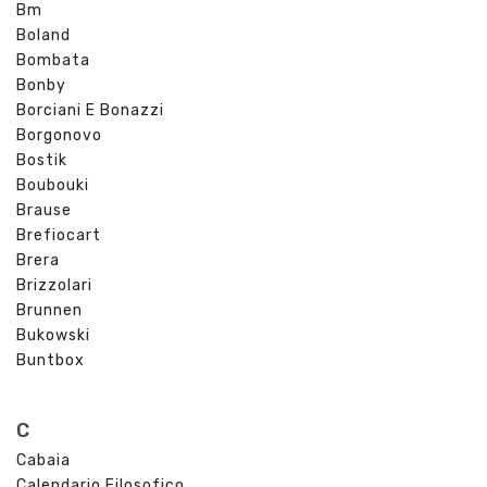
Bm
Boland
Bombata
Bonby
Borciani E Bonazzi
Borgonovo
Bostik
Boubouki
Brause
Brefiocart
Brera
Brizzolari
Brunnen
Bukowski
Buntbox
C
Cabaia
Calendario Filosofico