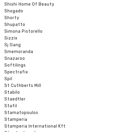
Shishi Home Of Beauty
Shogado
Shorty
Shupatto
Simona Pistorello
Sizzix
Sj Gang
Smemoranda
Snazaroo
Softilings
Spectrafix
Spil
St Cuthberts Mill
Stabilo
Staedtler
Stafil
Stamatopoulos
Stamperia
Stamperia International Kft