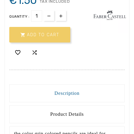
€1.50
TAX INCLUDED
QUANTITY :

ADD TO CART


Description
Product Details
the color grip colored pencils are ideal for