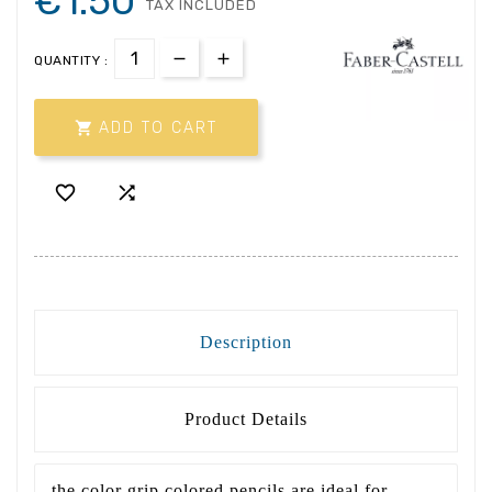
€1.50
TAX INCLUDED
QUANTITY :

ADD TO CART


Description
Product Details
the color grip colored pencils are ideal for