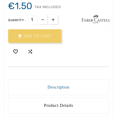
€1.50
TAX INCLUDED
QUANTITY :

ADD TO CART


Description
Product Details