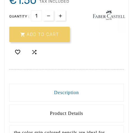
€1.50
TAX INCLUDED
QUANTITY :

ADD TO CART


Description
Product Details
the color grip colored pencils are ideal for