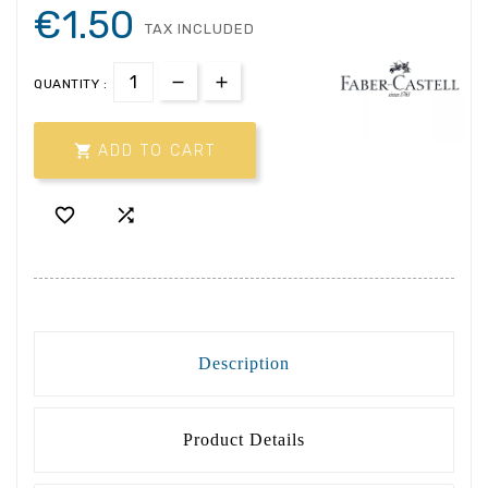
€1.50
TAX INCLUDED
QUANTITY :

ADD TO CART


Description
Product Details