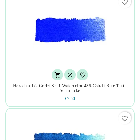
favorite_border



Horadam 1/2 Godet Sr. 1 Watercolor 486-Cobalt Blue Tint |
Schmincke
€7.50
favorite_border