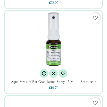
€22.00
favorite_border



Aqua Medium For Granulation Spray 15 Ml. | | Schmincke
€10.70
favorite_border