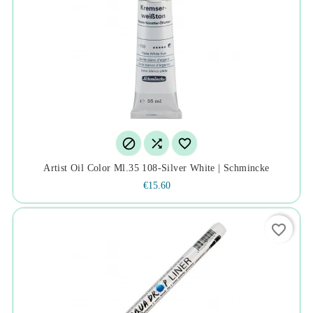



Artist Oil Color Ml.35 108-Silver White | Schmincke
€15.60
favorite_border