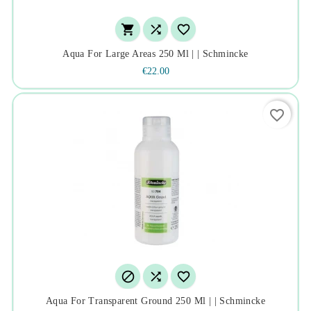



Aqua For Large Areas 250 Ml | | Schmincke
€22.00
favorite_border



Aqua For Transparent Ground 250 Ml | | Schmincke