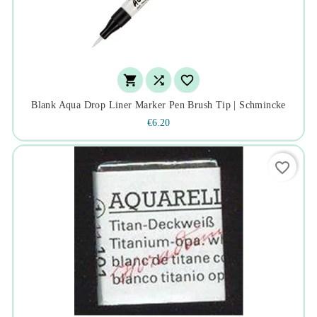



Blank Aqua Drop Liner Marker Pen Brush Tip | Schmincke
€6.20
favorite_border