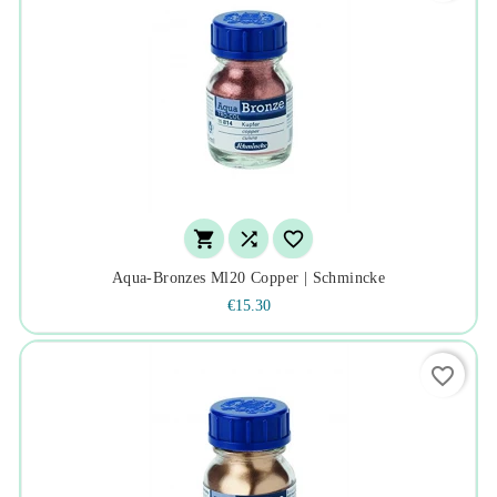



Aqua-Bronzes Ml20 Copper | Schmincke
€15.30
favorite_border