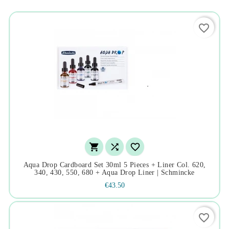
favorite_border



Aqua Drop Cardboard Set 30ml 5 Pieces + Liner Col. 620,
340, 430, 550, 680 + Aqua Drop Liner | Schmincke
€43.50
favorite_border