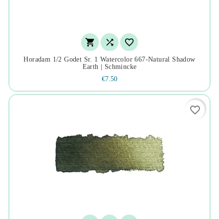



Horadam 1/2 Godet Sr. 1 Watercolor 667-Natural Shadow
Earth | Schmincke
€7.50
favorite_border