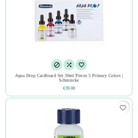



Aqua Drop Cardboard Set 30ml Pieces 5 Primary Colors |
Schmincke
€39.00
favorite_border