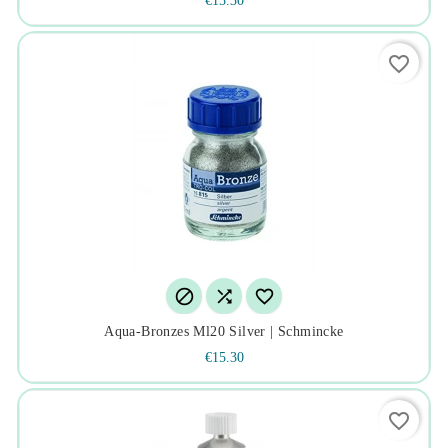
€15.30
favorite_border



Aqua-Bronzes Ml20 Silver | Schmincke
€15.30
favorite_border