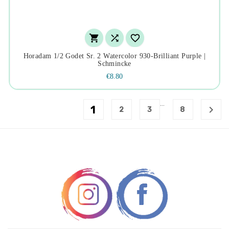



Horadam 1/2 Godet Sr. 2 Watercolor 930-Brilliant Purple |
Schmincke
€8.80
…
1

2
3
8