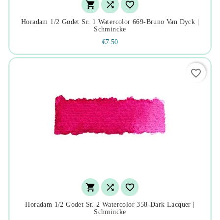



Horadam 1/2 Godet Sr. 1 Watercolor 669-Bruno Van Dyck |
Schmincke
€7.50
favorite_border



Horadam 1/2 Godet Sr. 2 Watercolor 358-Dark Lacquer |
Schmincke