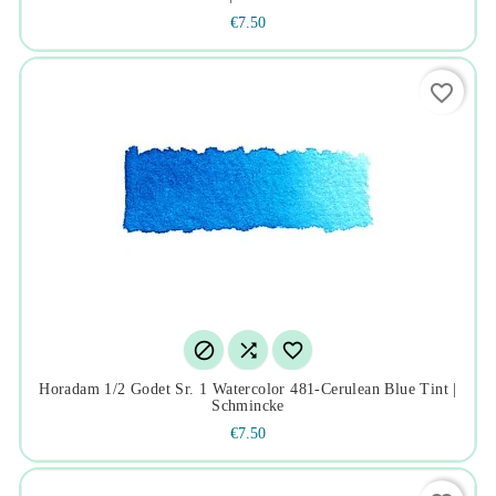
€7.50
favorite_border



Horadam 1/2 Godet Sr. 1 Watercolor 481-Cerulean Blue Tint |
Schmincke
€7.50