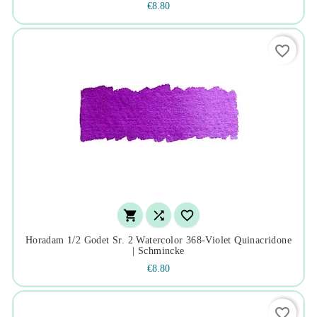
€8.80
favorite_border



Horadam 1/2 Godet Sr. 2 Watercolor 368-Violet Quinacridone
| Schmincke
€8.80
favorite_border