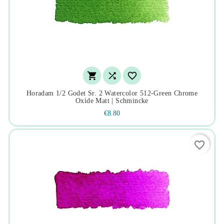



Horadam 1/2 Godet Sr. 2 Watercolor 512-Green Chrome
Oxide Matt | Schmincke
€8.80
favorite_border