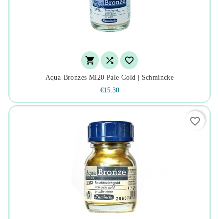



Aqua-Bronzes Ml20 Pale Gold | Schmincke
€15.30
favorite_border