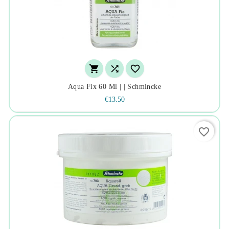



Aqua Fix 60 Ml | | Schmincke
€13.50
favorite_border