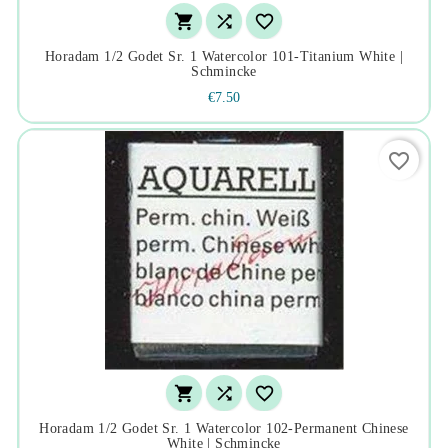



Horadam 1/2 Godet Sr. 1 Watercolor 101-Titanium White |
Schmincke
€7.50
favorite_border



Horadam 1/2 Godet Sr. 1 Watercolor 102-Permanent Chinese
White | Schmincke