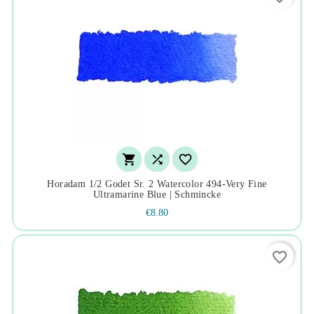



Horadam 1/2 Godet Sr. 2 Watercolor 494-Very Fine
Ultramarine Blue | Schmincke
€8.80
favorite_border