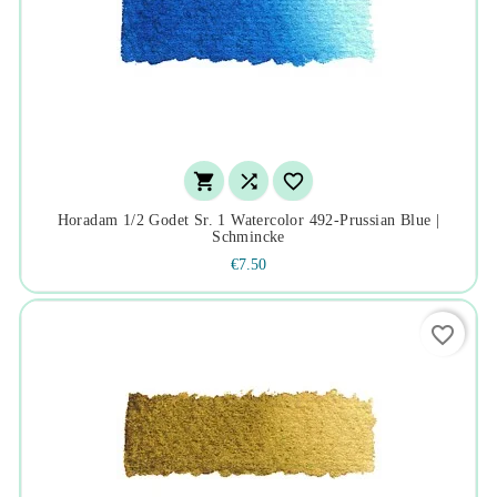



Horadam 1/2 Godet Sr. 1 Watercolor 492-Prussian Blue |
Schmincke
€7.50
favorite_border