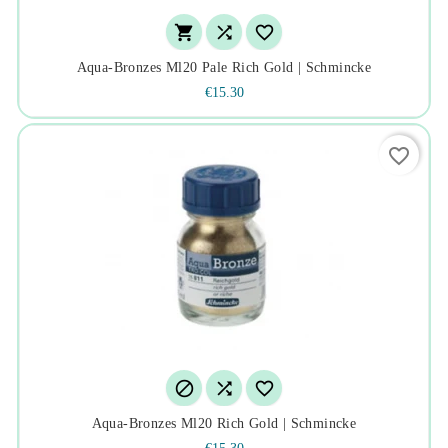



Aqua-Bronzes Ml20 Pale Rich Gold | Schmincke
€15.30
favorite_border



Aqua-Bronzes Ml20 Rich Gold | Schmincke