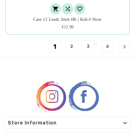



Case 12 Leads 2mm Hb | Koh-I-Noor
€12.90
…
1

2
3
6

Store Information