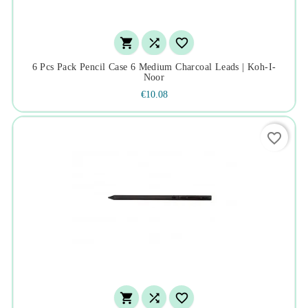



6 Pcs Pack Pencil Case 6 Medium Charcoal Leads | Koh-I-
Noor
€10.08
favorite_border


