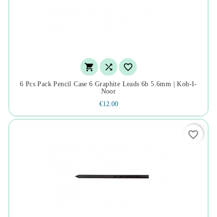



6 Pcs Pack Pencil Case 6 Graphite Leads 6b 5.6mm | Koh-I-
Noor
€12.00
favorite_border