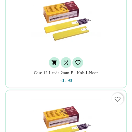



Case 12 Leads 2mm F | Koh-I-Noor
€12.90
favorite_border