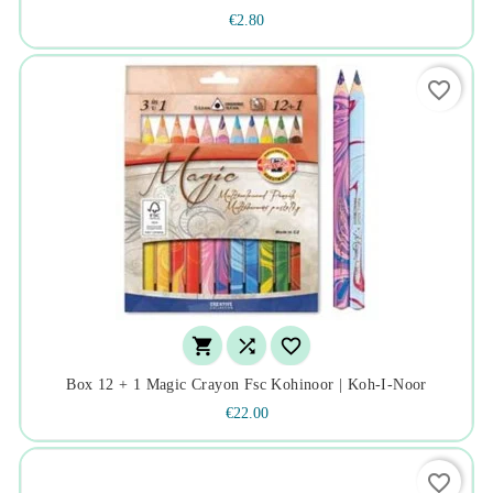
€2.80
favorite_border



Box 12 + 1 Magic Crayon Fsc Kohinoor | Koh-I-Noor
€22.00
favorite_border