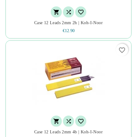



Case 12 Leads 2mm 2h | Koh-I-Noor
€12.90
favorite_border



Case 12 Leads 2mm 4b | Koh-I-Noor