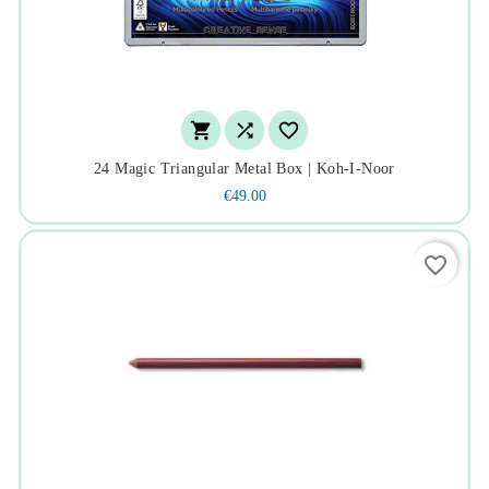



24 Magic Triangular Metal Box | Koh-I-Noor
€49.00
favorite_border