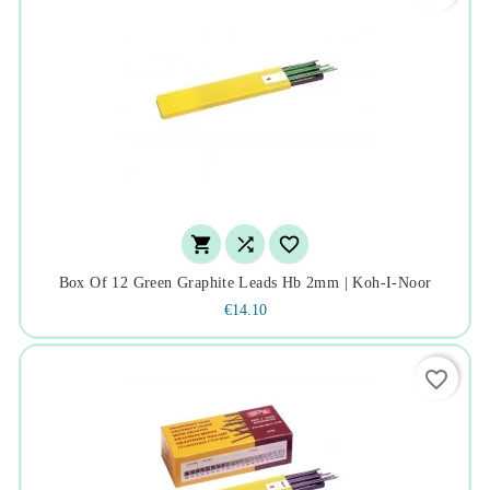



Box Of 12 Green Graphite Leads Hb 2mm | Koh-I-Noor
€14.10
favorite_border