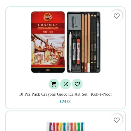
favorite_border



10 Pcs Pack Crayons Gioconda Art Set | Koh-I-Noor
€24.00
favorite_border