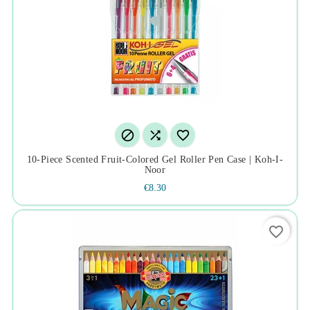



10-Piece Scented Fruit-Colored Gel Roller Pen Case | Koh-I-
Noor
€8.30
favorite_border