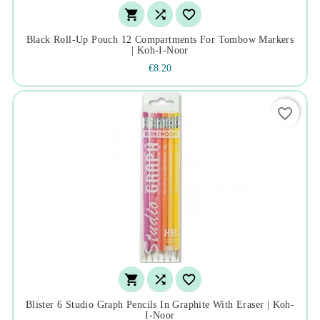



Black Roll-Up Pouch 12 Compartments For Tombow Markers
| Koh-I-Noor
€8.20
favorite_border



Blister 6 Studio Graph Pencils In Graphite With Eraser | Koh-
I-Noor