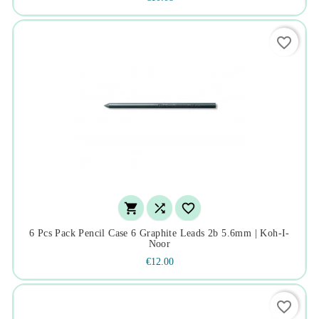
favorite_border



6 Pcs Pack Pencil Case 6 Graphite Leads 2b 5.6mm | Koh-I-
Noor
€12.00
favorite_border