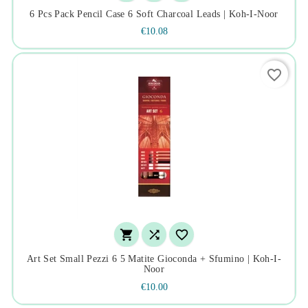
6 Pcs Pack Pencil Case 6 Soft Charcoal Leads | Koh-I-Noor
€10.08
favorite_border



Art Set Small Pezzi 6 5 Matite Gioconda + Sfumino | Koh-I-
Noor
€10.00