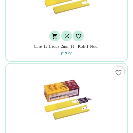



Case 12 Leads 2mm H | Koh-I-Noor
€12.90
favorite_border