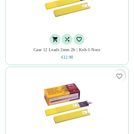



Case 12 Leads 2mm 2b | Koh-I-Noor
€12.90
favorite_border