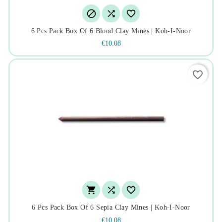



6 Pcs Pack Box Of 6 Blood Clay Mines | Koh-I-Noor
€10.08
favorite_border



6 Pcs Pack Box Of 6 Sepia Clay Mines | Koh-I-Noor
€10.08