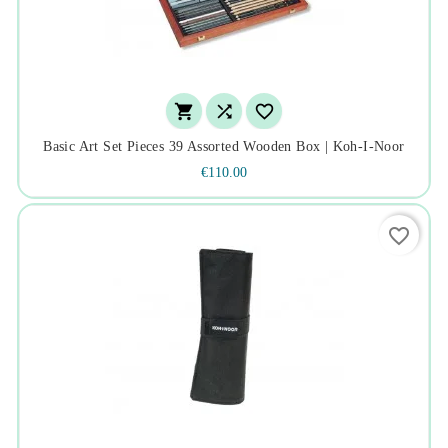



Basic Art Set Pieces 39 Assorted Wooden Box | Koh-I-Noor
€110.00
favorite_border