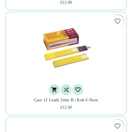
€12.90
favorite_border



Case 12 Leads 2mm B | Koh-I-Noor
€12.90
favorite_border