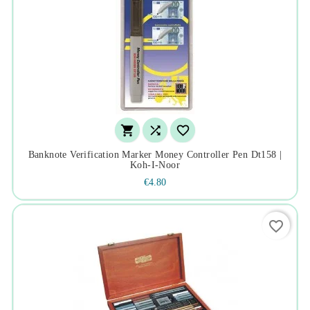



Banknote Verification Marker Money Controller Pen Dt158 |
Koh-I-Noor
€4.80
favorite_border