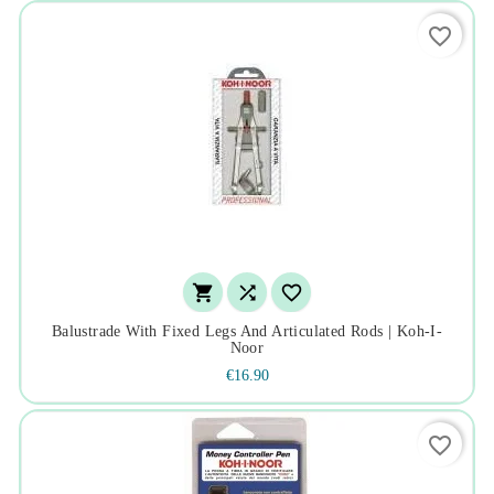
favorite_border



Balustrade With Fixed Legs And Articulated Rods | Koh-I-
Noor
€16.90
favorite_border