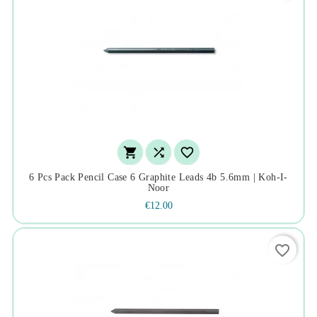



6 Pcs Pack Pencil Case 6 Graphite Leads 4b 5.6mm | Koh-I-
Noor
€12.00
favorite_border