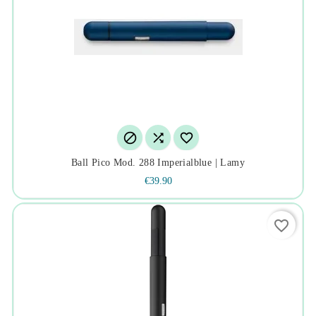



Ball Pico Mod. 288 Imperialblue | Lamy
€39.90
favorite_border