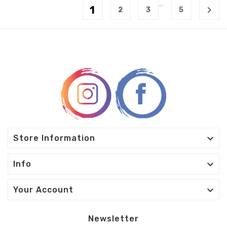
…
1

2
3
5

Store Information

Info

Your Account
Newsletter