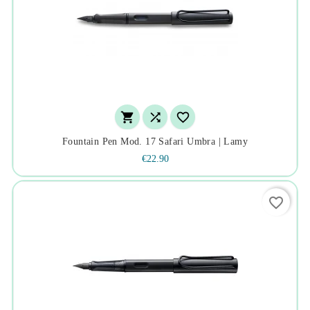



Fountain Pen Mod. 17 Safari Umbra | Lamy
€22.90
favorite_border