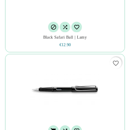



Black Safari Ball | Lamy
€12.90
favorite_border