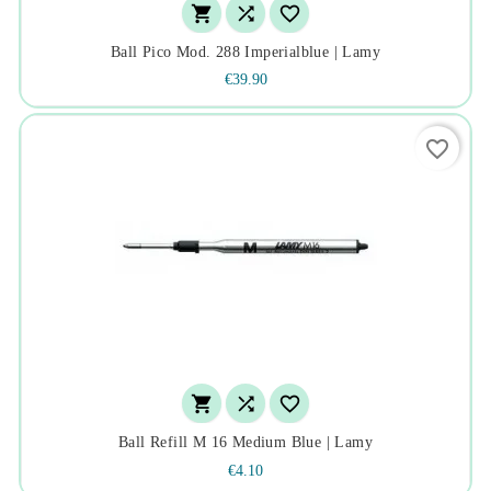



Ball Pico Mod. 288 Imperialblue | Lamy
€39.90
favorite_border



Ball Refill M 16 Medium Blue | Lamy
€4.10