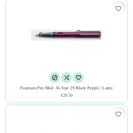
favorite_border



Fountain Pen Mod. Al-Star 29 Black Purple | Lamy
€29.50
favorite_border