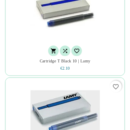



Cartridge T Black 10 | Lamy
€2.10
favorite_border