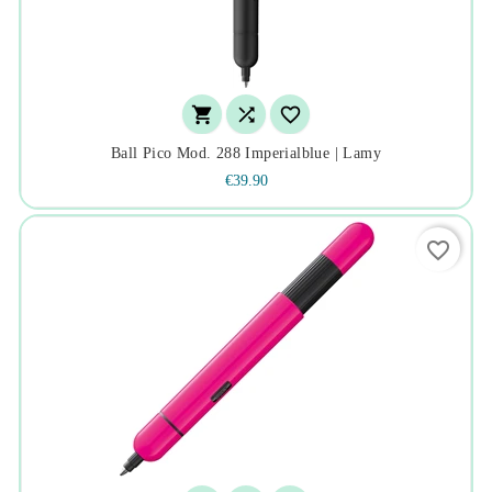



Ball Pico Mod. 288 Imperialblue | Lamy
€39.90
favorite_border