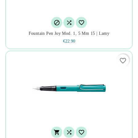



Fountain Pen Joy Mod. 1, 5 Mm 15 | Lamy
€22.90
favorite_border


