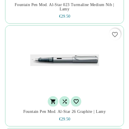
Fountain Pen Mod. Al-Star 023 Turmaline Medium Nib |
Lamy
€29.50
favorite_border



Fountain Pen Mod. Al-Star 26 Graphite | Lamy
€29.50