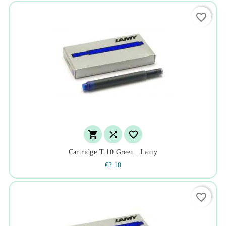
favorite_border



Cartridge T 10 Green | Lamy
€2.10
favorite_border