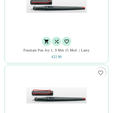



Fountain Pen Joy 1, 9 Mm 15 Mod. | Lamy
€22.90
favorite_border