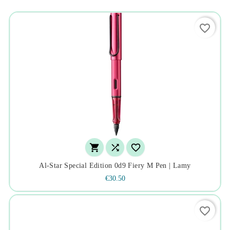
favorite_border



Al-Star Special Edition 0d9 Fiery M Pen | Lamy
€30.50
favorite_border