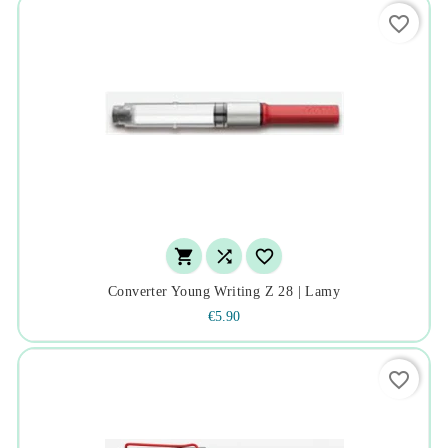
favorite_border



Converter Young Writing Z 28 | Lamy
€5.90
favorite_border