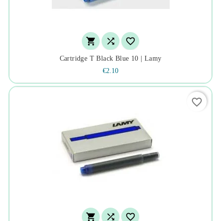



Cartridge T Black Blue 10 | Lamy
€2.10
favorite_border


