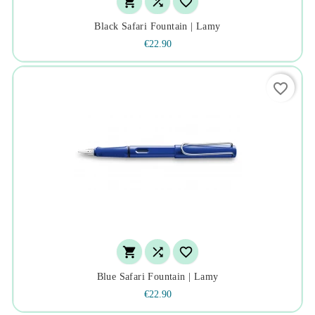



Black Safari Fountain | Lamy
€22.90
favorite_border



Blue Safari Fountain | Lamy
€22.90