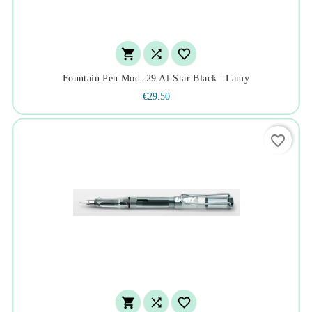



Fountain Pen Mod. 29 Al-Star Black | Lamy
€29.50
favorite_border


