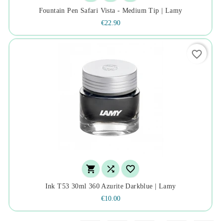
Fountain Pen Safari Vista - Medium Tip | Lamy
€22.90
favorite_border



Ink T53 30ml 360 Azurite Darkblue | Lamy
€10.00