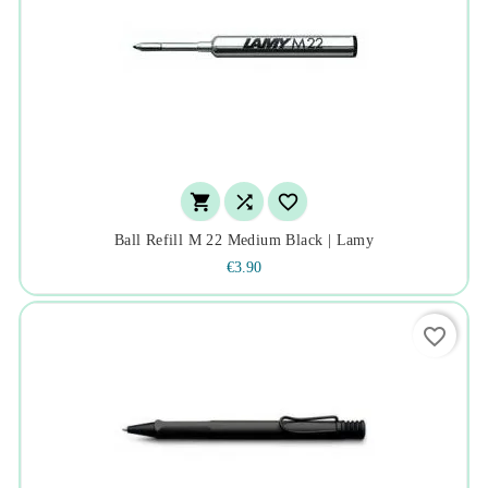



Ball Refill M 22 Medium Black | Lamy
€3.90
favorite_border