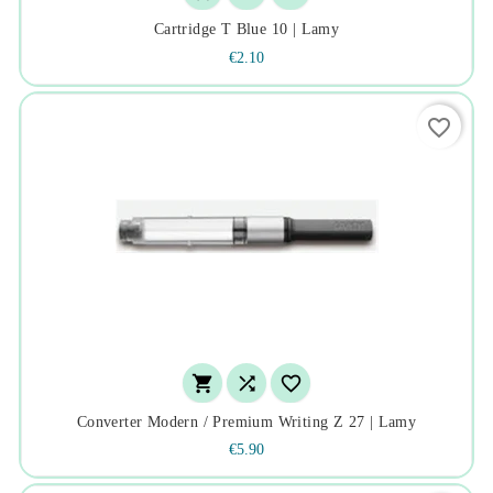
Cartridge T Blue 10 | Lamy
€2.10
favorite_border



Converter Modern / Premium Writing Z 27 | Lamy
€5.90