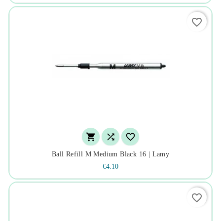
favorite_border



Ball Refill M Medium Black 16 | Lamy
€4.10
favorite_border