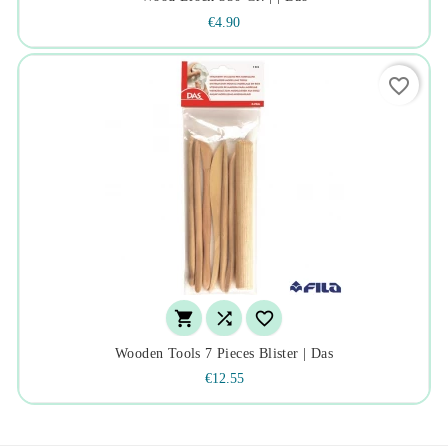
€4.90
favorite_border



Wooden Tools 7 Pieces Blister | Das
€12.55