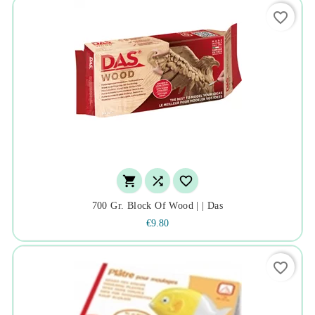
favorite_border



700 Gr. Block Of Wood | | Das
€9.80
favorite_border