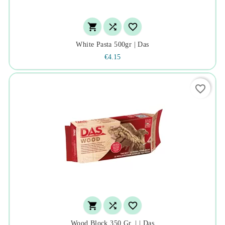



White Pasta 500gr | Das
€4.15
favorite_border



Wood Block 350 Gr. | | Das