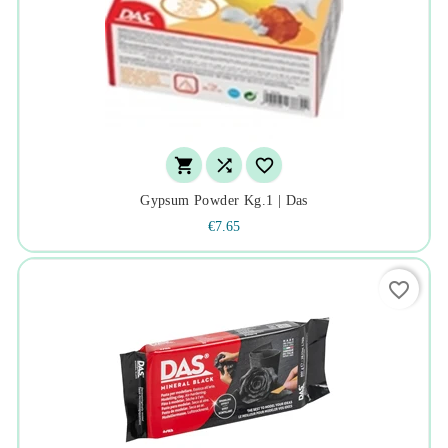



Gypsum Powder Kg.1 | Das
€7.65
favorite_border