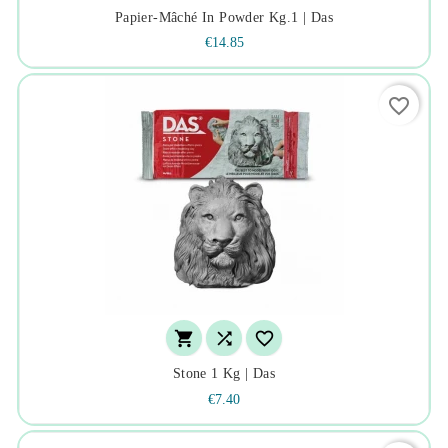
Papier-Mâché In Powder Kg.1 | Das
€14.85
favorite_border



Stone 1 Kg | Das
€7.40