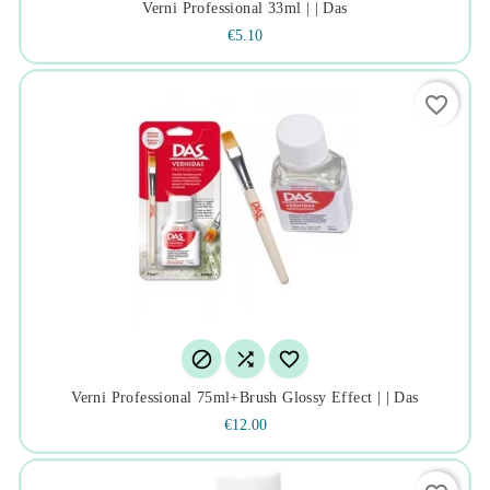
Verni Professional 33ml | | Das
€5.10
favorite_border



Verni Professional 75ml+brush Glossy Effect | | Das
€12.00