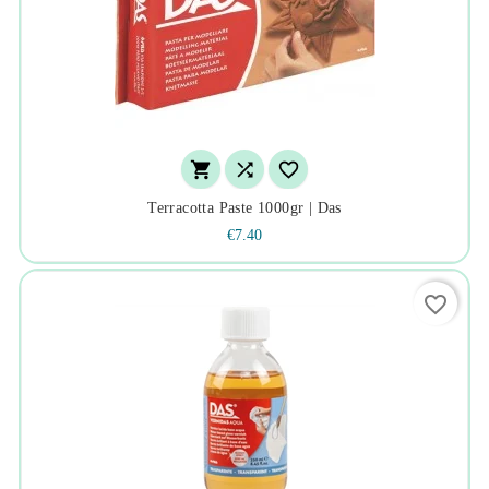



Terracotta Paste 1000gr | Das
€7.40
favorite_border