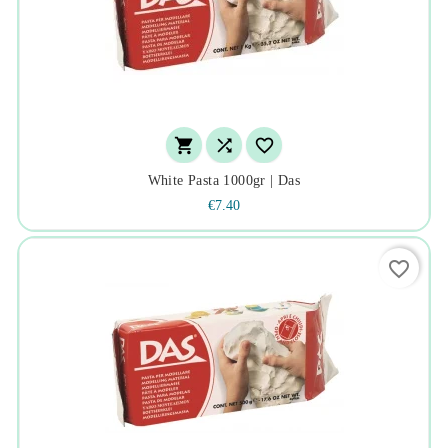



White Pasta 1000gr | Das
€7.40
favorite_border