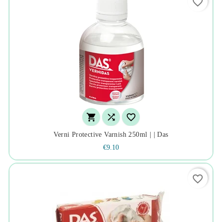
favorite_border



Verni Protective Varnish 250ml | | Das
€9.10
favorite_border