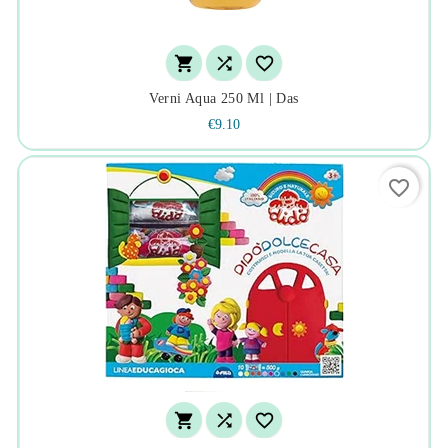



Verni Aqua 250 Ml | Das
€9.10
favorite_border


