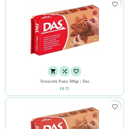
favorite_border



Terracotta Pasta 500gr | Das
€4.15
favorite_border