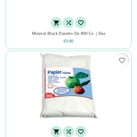



Mineral Black Panetto Da 800 Gr. | Das
€9.80
favorite_border


