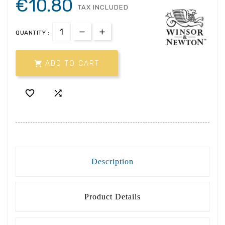
€10.80
TAX INCLUDED
QUANTITY :

ADD TO CART


Description
Product Details