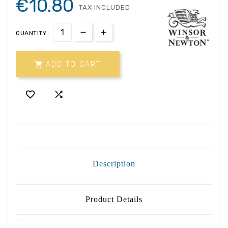
€10.80
TAX INCLUDED
QUANTITY :

ADD TO CART


Description
Product Details