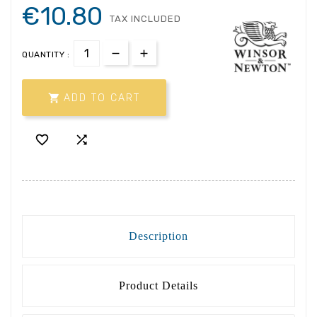
€10.80
TAX INCLUDED
QUANTITY :

ADD TO CART


Description
Product Details