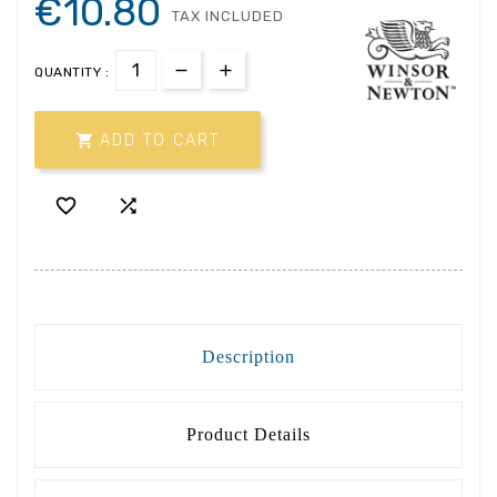
€10.80
TAX INCLUDED
QUANTITY :

ADD TO CART


Description
Product Details