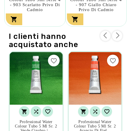
- 903 Scarlatto Privo Di
- 907 Giallo Chiaro
Cadmio
Privo Di Cadmio


I clienti hanno
acquistato anche
favorite_border
favorite_border






Professional Water
Professional Water
Colour Tubo 5 Ml Sr. 2
Colour Tubo 5 Ml Sr. 2
Verde Cinabro |...
Arancio Di Fiel...