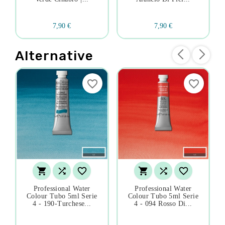
7,90 €
7,90 €
Alternative
favorite_border
favorite_border






Professional Water
Professional Water
Colour Tubo 5ml Serie
Colour Tubo 5ml Serie
4 - 190-Turchese...
4 - 094 Rosso Di...