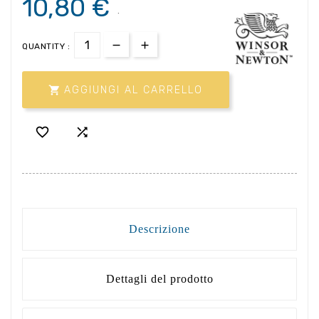
10,80 €
.
QUANTITY :

AGGIUNGI AL CARRELLO


Descrizione
Dettagli del prodotto