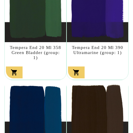
Tempera End 20 Ml 358
Tempera End 20 Ml 390
Green Bladder (group:
Ultramarine (group: 1)
1)

