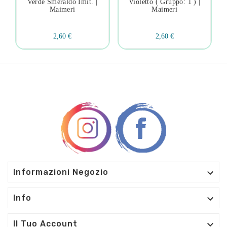
Verde Smeraldo Imit. |
Violetto ( Gruppo: 1 ) |
Maimeri
Maimeri
2,60 €
2,60 €

Informazioni Negozio

Info

Il Tuo Account