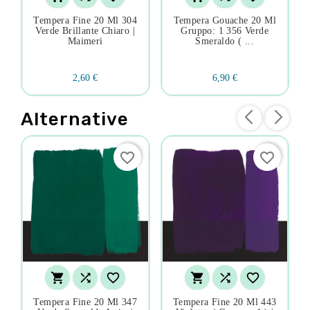
Tempera Fine 20 Ml 304
Tempera Gouache 20 Ml
Verde Brillante Chiaro |
Gruppo: 1 356 Verde
Maimeri
Smeraldo ( ...
2,60 €
6,90 €
Alternative
favorite_border
favorite_border






Tempera Fine 20 Ml 347
Tempera Fine 20 Ml 443