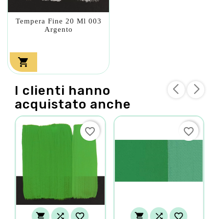
Tempera Fine 20 Ml 003
Argento

I clienti hanno
acquistato anche
favorite_border
favorite_border





