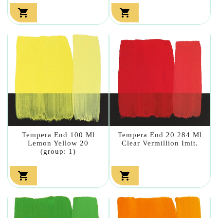


Tempera End 100 Ml
Tempera End 20 284 Ml
Lemon Yellow 20
Clear Vermillion Imit.
(group: 1)

