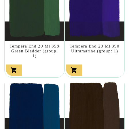
Tempera End 20 Ml 358
Tempera End 20 Ml 390
Green Bladder (group:
Ultramarine (group: 1)
1)

