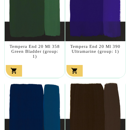
Tempera End 20 Ml 358
Tempera End 20 Ml 390
Green Bladder (group:
Ultramarine (group: 1)
1)

