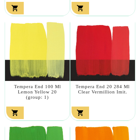


Tempera End 100 Ml
Tempera End 20 284 Ml
Lemon Yellow 20
Clear Vermillion Imit.
(group: 1)

