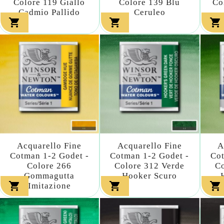
Colore 119 Giallo
Colore 139 Blu
Co
Cadmio Pallido
Ceruleo



Acquarello Fine
Acquarello Fine
A
Cotman 1-2 Godet -
Cotman 1-2 Godet -
Cot
Colore 266
Colore 312 Verde
Co
Gommagutta
Hooker Scuro



Imitazione