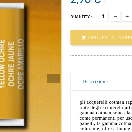
.
QUANTITY :

AGGIUNGI AL CARR
Descrizione
gli acquerelli cotman ra
tinte degli acquerelli art
gamma cotman sono class
come permanenti per uso 
panetti, la gamma cotman
colorante, oltre a buone p