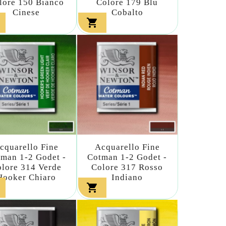
lore 150 Bianco
Colore 179 Blu
Cinese
Cobalto

cquarello Fine
Acquarello Fine
man 1-2 Godet -
Cotman 1-2 Godet -
lore 314 Verde
Colore 317 Rosso
Hooker Chiaro
Indiano
