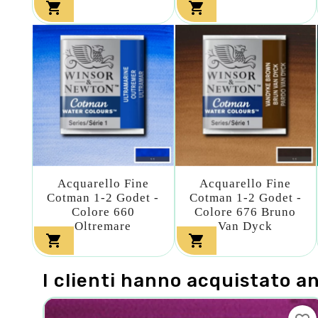


Acquarello Fine
Acquarello Fine
Cotman 1-2 Godet -
Cotman 1-2 Godet -
Colore 660
Colore 676 Bruno
Oltremare
Van Dyck


I clienti hanno acquistato a