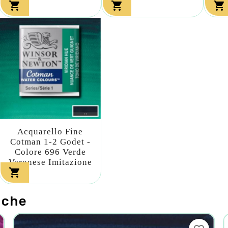



Acquarello Fine
Cotman 1-2 Godet -
Colore 696 Verde
Veronese Imitazione

nche