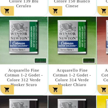
Colore 139 Blu
Colore 150 Bianco
C
Ceruleo
Cinese



Acquarello Fine
Acquarello Fine
A
Cotman 1-2 Godet -
Cotman 1-2 Godet -
Cot
Colore 312 Verde
Colore 314 Verde
Co
Hooker Scuro
Hooker Chiaro


