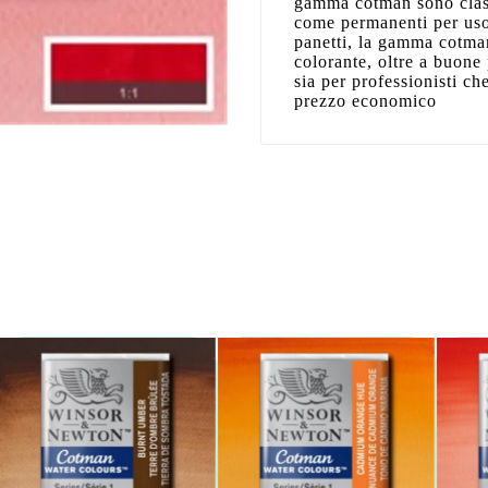
gamma cotman sono class
come permanenti per uso 
panetti, la gamma cotman
colorante, oltre a buone p
sia per professionisti ch
prezzo economico