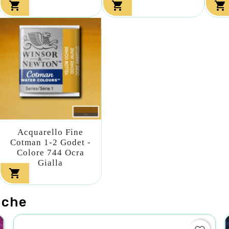



Acquarello Fine
Cotman 1-2 Godet -
Colore 744 Ocra
Gialla

nche