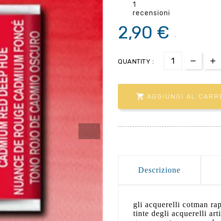
1
recensioni
2,90 €
.
QUANTITY :

AGGIUNGI AL CARR
Descrizione
gli acquerelli cotman ra
tinte degli acquerelli art