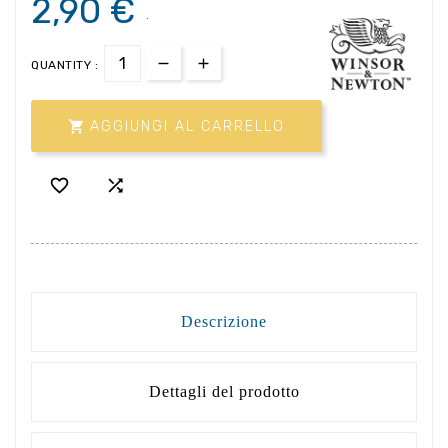
2,90 €
.
QUANTITY :

AGGIUNGI AL CARRELLO


Descrizione
Dettagli del prodotto