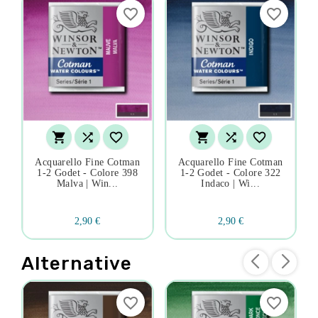
favorite_border
favorite_border






Acquarello Fine Cotman
Acquarello Fine Cotman
1-2 Godet - Colore 398
1-2 Godet - Colore 322
Malva | Win...
Indaco | Wi...
2,90 €
2,90 €
Alternative
favorite_border
favorite_border