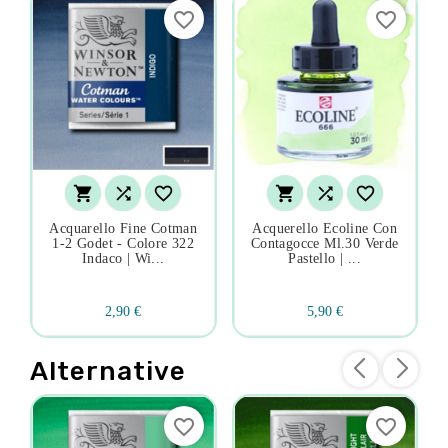
favorite_border
favorite_border






Acquarello Fine Cotman
Acquerello Ecoline Con
1-2 Godet - Colore 322
Contagocce Ml.30 Verde
Indaco | Wi...
Pastello | ...
2,90 €
5,90 €
Alternative
favorite_border
favorite_border