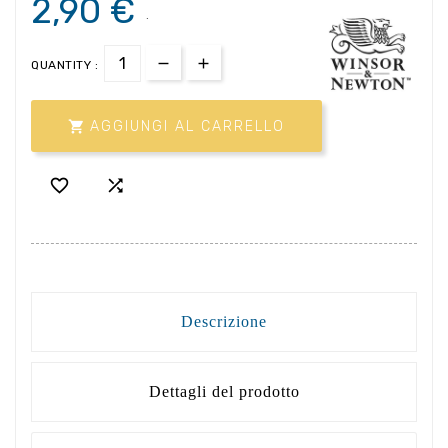
2,90 €
.
QUANTITY :

AGGIUNGI AL CARRELLO


Descrizione
Dettagli del prodotto