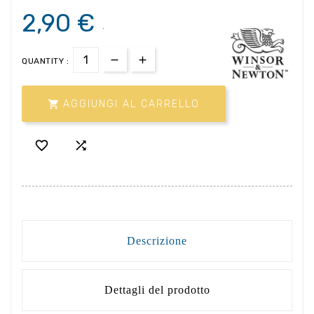
2,90 €
.
QUANTITY :

AGGIUNGI AL CARRELLO


Descrizione
Dettagli del prodotto