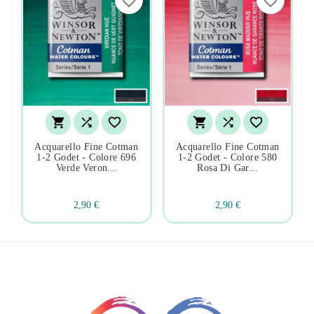
favorite_border
favorite_border






Acquarello Fine Cotman
Acquarello Fine Cotman
1-2 Godet - Colore 696
1-2 Godet - Colore 580
Verde Veron...
Rosa Di Gar...
2,90 €
2,90 €