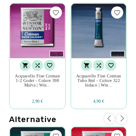
favorite_border
favorite_border






Acquarello Fine Cotman
Acquarello Fine Cotman
1-2 Godet - Colore 398
Tubo 8ml - Colore 322
Malva | Win...
Indaco | Win...
2,90 €
4,90 €
Alternative