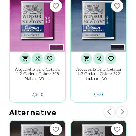
favorite_border
favorite_border






Acquarello Fine Cotman
Acquarello Fine Cotman
1-2 Godet - Colore 398
1-2 Godet - Colore 322
Malva | Win...
Indaco | Wi...
2,90 €
2,90 €
Alternative
favorite_border
favorite_border