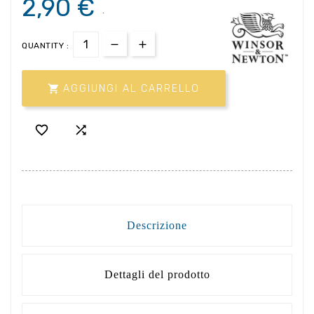
2,90 €
.
QUANTITY :

AGGIUNGI AL CARRELLO


Descrizione
Dettagli del prodotto