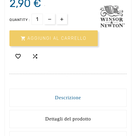
2,90 €
.
QUANTITY :

AGGIUNGI AL CARRELLO


Descrizione
Dettagli del prodotto