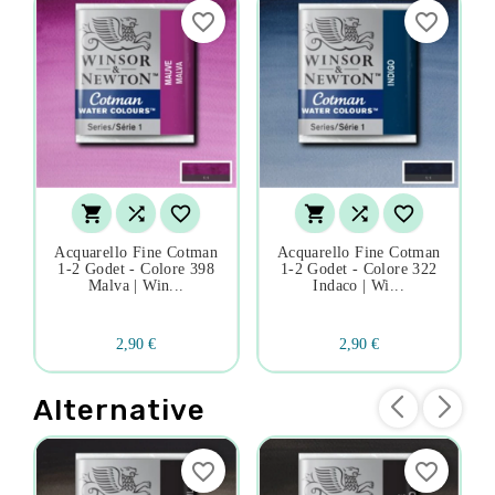
favorite_border
favorite_border






Acquarello Fine Cotman
Acquarello Fine Cotman
1-2 Godet - Colore 398
1-2 Godet - Colore 322
Malva | Win...
Indaco | Wi...
2,90 €
2,90 €
Alternative
favorite_border
favorite_border