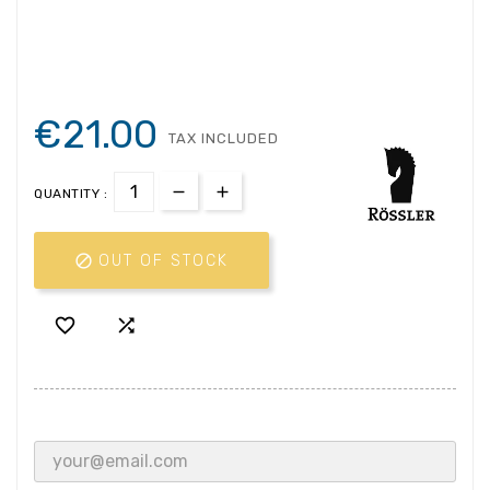
€21.00
TAX INCLUDED
QUANTITY :

OUT OF STOCK

