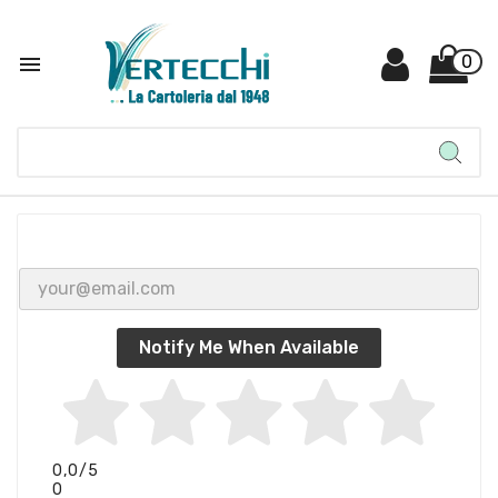

0
Notify Me When Available
0,0
/5
0