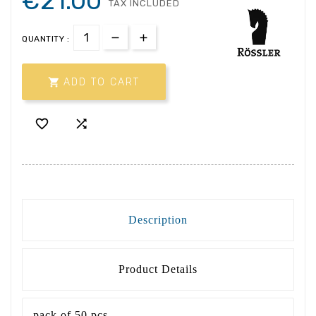
€21.00
TAX INCLUDED
QUANTITY :

ADD TO CART


Description
Product Details
pack of 50 pcs