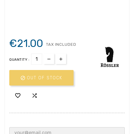
€21.00
TAX INCLUDED
QUANTITY :

OUT OF STOCK

