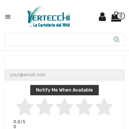

0
Notify Me When Available
0,0
/5
0