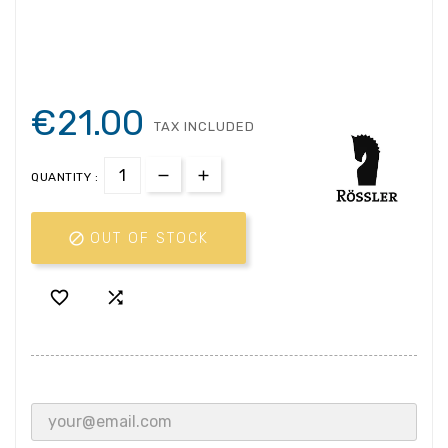
€21.00
TAX INCLUDED
QUANTITY :

OUT OF STOCK

