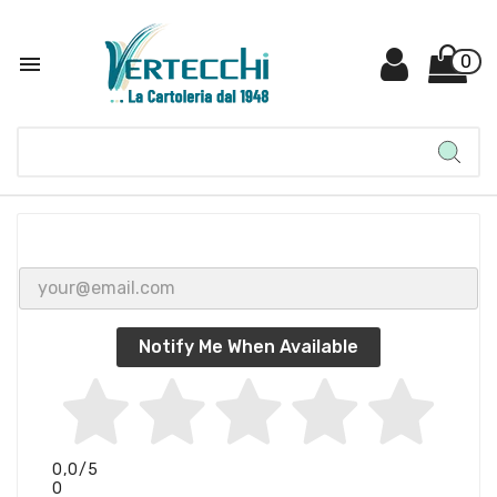

0
Notify Me When Available
0,0
/5
0