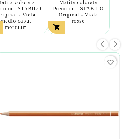
atita colorata
Matita colorata
mium - STABILO
Premium - STABILO
riginal - Viola
Original - Viola
medio caput
rosso

mortuum
favorite_border