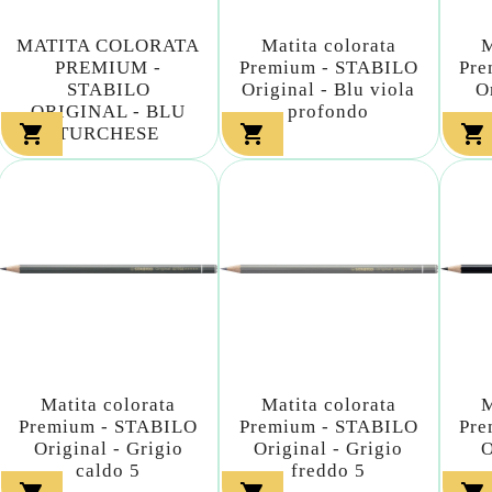
MATITA COLORATA
Matita colorata
M
PREMIUM -
Premium - STABILO
Pre
STABILO
Original - Blu viola
O
ORIGINAL - BLU
profondo



TURCHESE
Matita colorata
Matita colorata
M
Premium - STABILO
Premium - STABILO
Pre
Original - Grigio
Original - Grigio
O
caldo 5
freddo 5