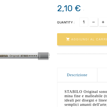
2,10 €
.
QUANTITY :

AGGIUNGI AL CARR
Descrizione
STABILO Original sono m
mina fine e malleabile 
ideali per disegni e linee
semplici amanti dell'ar