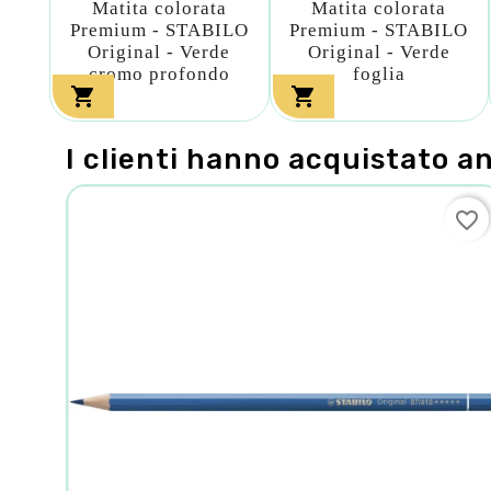
Matita colorata
Matita colorata
Premium - STABILO
Premium - STABILO
Original - Verde
Original - Verde
cromo profondo
foglia


I clienti hanno acquistato a
favorite_border
favorite_border