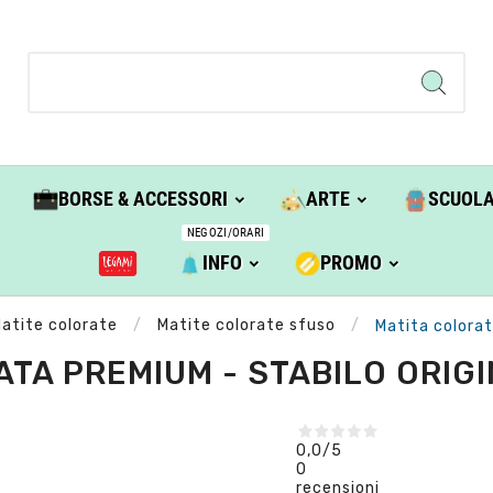
BORSE & ACCESSORI
ARTE
SCUOL
NEGOZI/ORARI
INFO
PROMO
atite colorate
Matite colorate sfuso
Matita colorat
TA PREMIUM - STABILO ORIG
0,0
/5
0
recensioni