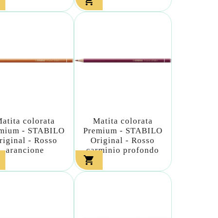

atita colorata
Matita colorata
mium - STABILO
Premium - STABILO
riginal - Rosso
Original - Rosso
arancione
carminio profondo
