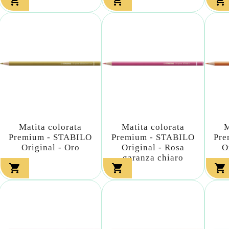



Matita colorata
Matita colorata
M
Premium - STABILO
Premium - STABILO
Pre
Original - Oro
Original - Rosa
O
garanza chiaro


