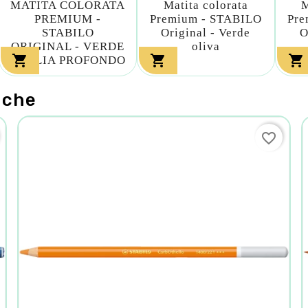
MATITA COLORATA
Matita colorata
M
PREMIUM -
Premium - STABILO
Pre
STABILO
Original - Verde
O
ORIGINAL - VERDE
oliva



FOGLIA PROFONDO
nche
favorite_border