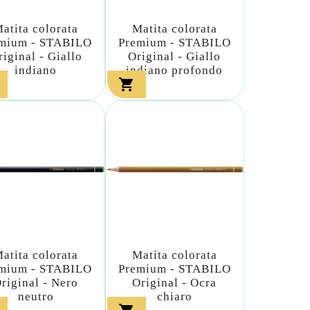
atita colorata
Matita colorata
mium - STABILO
Premium - STABILO
riginal - Giallo
Original - Giallo
indiano
indiano profondo

atita colorata
Matita colorata
mium - STABILO
Premium - STABILO
riginal - Nero
Original - Ocra
neutro
chiaro