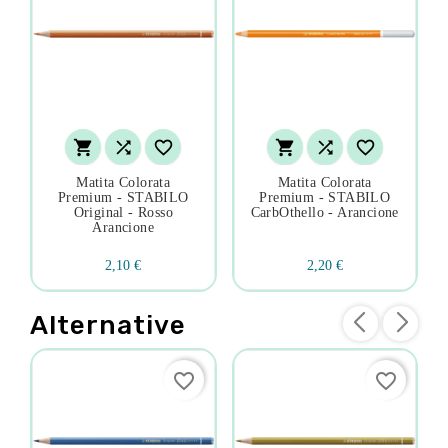






Matita Colorata
Matita Colorata
Premium - STABILO
Premium - STABILO
Original - Rosso
CarbOthello - Arancione
Arancione
2,10 €
2,20 €
Alternative
favorite_border
favorite_border