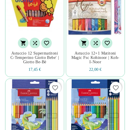






Astuccio 12 Supermatitoni
Astuccio 12+1 Matitoni
C-Temperino Giotto Bebe' |
Magic Fsc Kohinoor | Koh-
Giotto Be-Bè
I-Noor
17,45 €
22,00 €
favorite_border
favorite_border