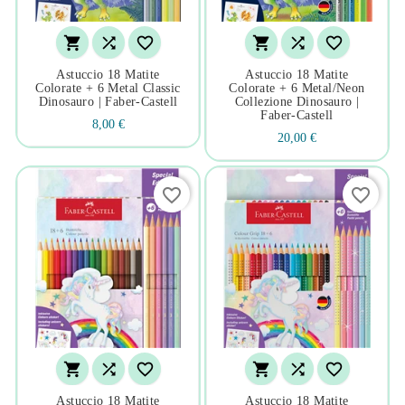






Astuccio 18 Matite
Astuccio 18 Matite
Colorate + 6 Metal Classic
Colorate + 6 Metal/neon
Dinosauro | Faber-Castell
Collezione Dinosauro |
Faber-Castell
8,00 €
20,00 €
favorite_border
favorite_border






Astuccio 18 Matite
Astuccio 18 Matite