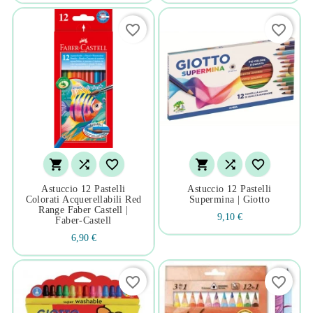
favorite_border
favorite_border






Astuccio 12 Pastelli
Astuccio 12 Pastelli
Colorati Acquerellabili Red
Supermina | Giotto
Range Faber Castell |
9,10 €
Faber-Castell
6,90 €
favorite_border
favorite_border