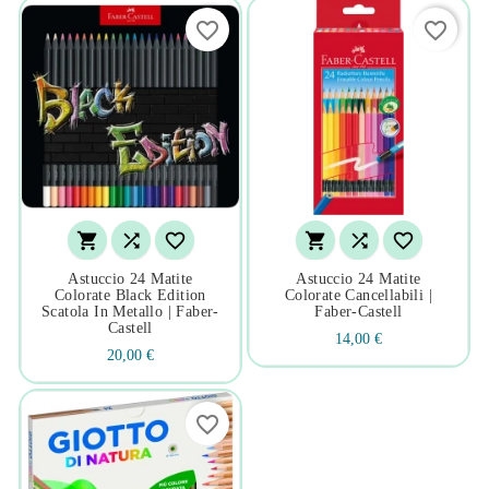
favorite_border
favorite_border






Astuccio 24 Matite
Astuccio 24 Matite
Colorate Black Edition
Colorate Cancellabili |
Scatola In Metallo | Faber-
Faber-Castell
Castell
14,00 €
20,00 €
favorite_border