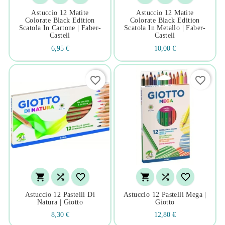
Astuccio 12 Matite
Astuccio 12 Matite
Colorate Black Edition
Colorate Black Edition
Scatola In Cartone | Faber-
Scatola In Metallo | Faber-
Castell
Castell
6,95 €
10,00 €
favorite_border
favorite_border






Astuccio 12 Pastelli Di
Astuccio 12 Pastelli Mega |
Natura | Giotto
Giotto
8,30 €
12,80 €