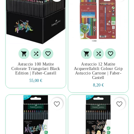






Astuccio 100 Matite
Astuccio 12 Matite
Colorate Triangolari Black
Acquerellabili Colour Grip
Edition | Faber-Castell
Astuccio Cartone | Faber-
Castell
55,00 €
8,20 €
favorite_border
favorite_border