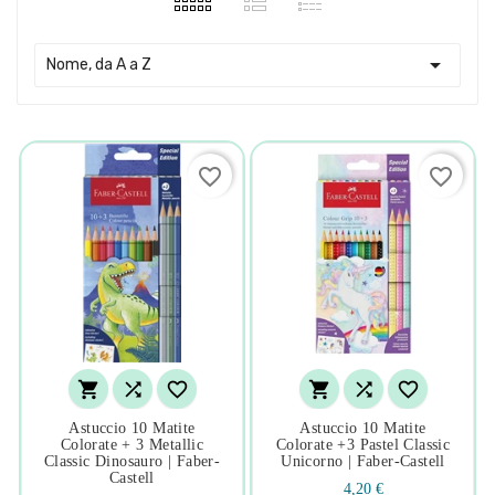

Nome, da A a Z
favorite_border
favorite_border






Astuccio 10 Matite
Astuccio 10 Matite
Colorate + 3 Metallic
Colorate +3 Pastel Classic
Classic Dinosauro | Faber-
Unicorno | Faber-Castell
Castell
4,20 €