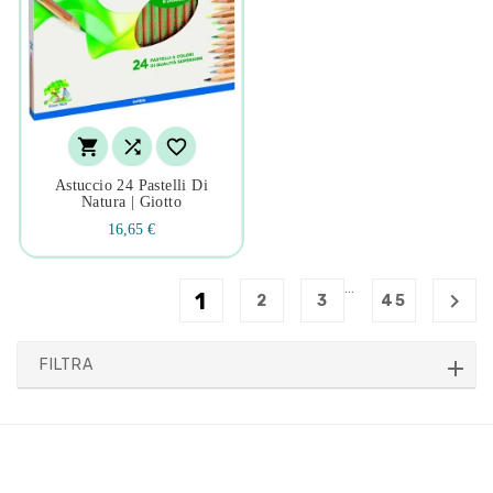



Astuccio 24 Pastelli Di
Natura | Giotto
16,65 €
…
1

2
3
45
FILTRA