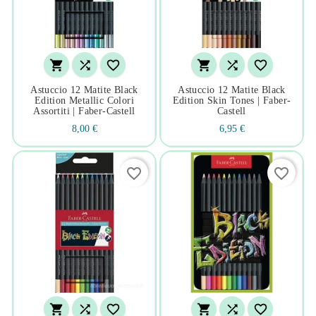






Astuccio 12 Matite Black
Astuccio 12 Matite Black
Edition Metallic Colori
Edition Skin Tones | Faber-
Assortiti | Faber-Castell
Castell
8,00 €
6,95 €
favorite_border
favorite_border





