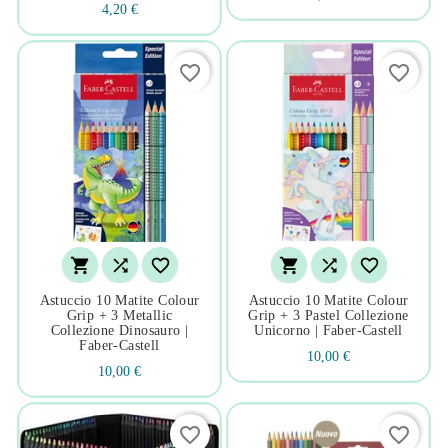
4,20 €
favorite_border
favorite_border






Astuccio 10 Matite Colour
Astuccio 10 Matite Colour
Grip + 3 Metallic
Grip + 3 Pastel Collezione
Collezione Dinosauro |
Unicorno | Faber-Castell
Faber-Castell
10,00 €
10,00 €
favorite_border
favorite_border