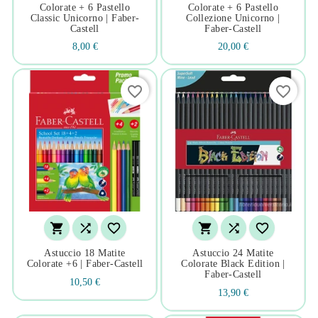
Colorate + 6 Pastello
Colorate + 6 Pastello
Classic Unicorno | Faber-
Collezione Unicorno |
Castell
Faber-Castell
8,00 €
20,00 €
favorite_border
favorite_border






Astuccio 18 Matite
Astuccio 24 Matite
Colorate +6 | Faber-Castell
Colorate Black Edition |
Faber-Castell
10,50 €
13,90 €