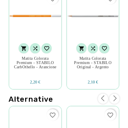






Matita Colorata
Matita Colorata
Premium - STABILO
Premium - STABILO
CarbOthello - Arancione
Original - Argento
2,20 €
2,10 €
Alternative
favorite_border
favorite_border