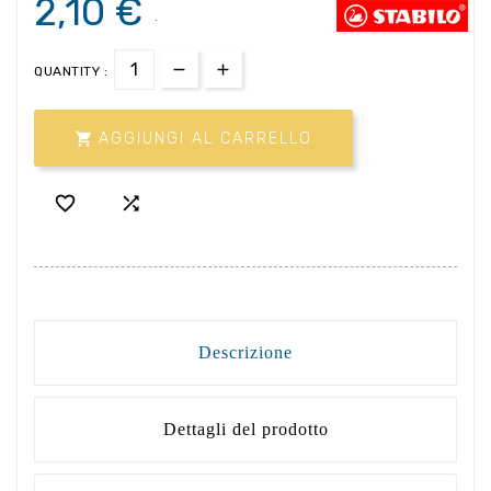
2,10 €
.
QUANTITY :

AGGIUNGI AL CARRELLO


Descrizione
Dettagli del prodotto