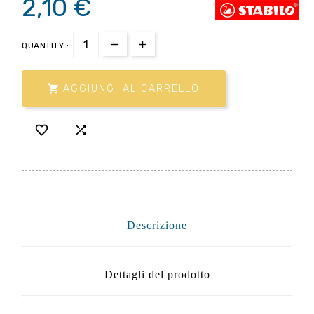
2,10 €
.
QUANTITY :

AGGIUNGI AL CARRELLO


Descrizione
Dettagli del prodotto