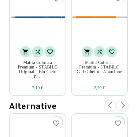






Matita Colorata
Matita Colorata
Premium - STABILO
Premium - STABILO
Original - Blu Cielo
CarbOthello - Arancione
Pr...
2,10 €
2,20 €
Alternative
favorite_border
favorite_border