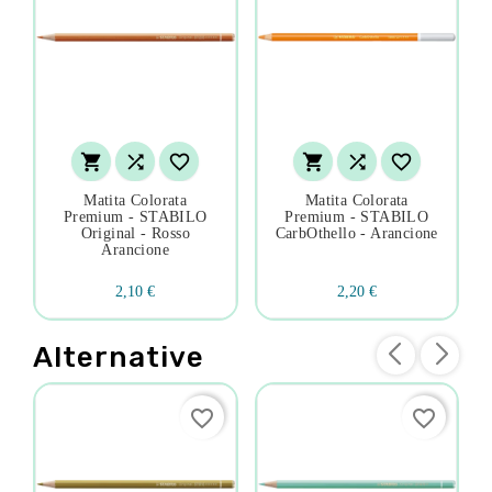






Matita Colorata
Matita Colorata
Premium - STABILO
Premium - STABILO
Original - Rosso
CarbOthello - Arancione
Arancione
2,10 €
2,20 €
Alternative
favorite_border
favorite_border