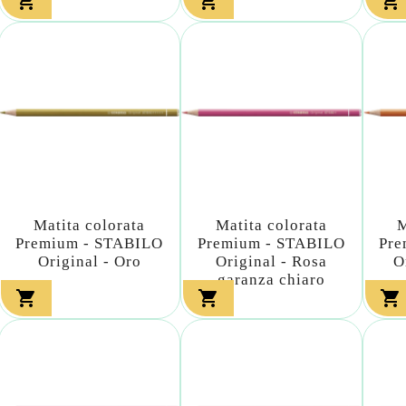



Matita colorata
Matita colorata
M
Premium - STABILO
Premium - STABILO
Pre
Original - Oro
Original - Rosa
O
garanza chiaro


