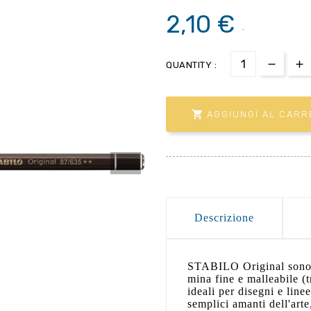
2,10 €
.
QUANTITY :

AGGIUNGI AL CARR
Descrizione
STABILO Original sono m
mina fine e malleabile 
ideali per disegni e linee
semplici amanti dell'ar