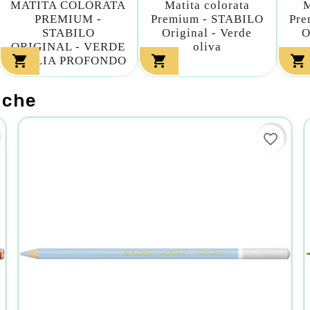
MATITA COLORATA
Matita colorata
M
PREMIUM -
Premium - STABILO
Pre
STABILO
Original - Verde
O
ORIGINAL - VERDE
oliva



FOGLIA PROFONDO
nche
favorite_border