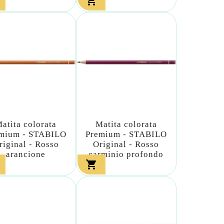

atita colorata
Matita colorata
mium - STABILO
Premium - STABILO
riginal - Rosso
Original - Rosso
arancione
carminio profondo
