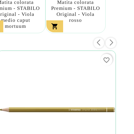
atita colorata
Matita colorata
mium - STABILO
Premium - STABILO
riginal - Viola
Original - Viola
medio caput
rosso

mortuum
favorite_border