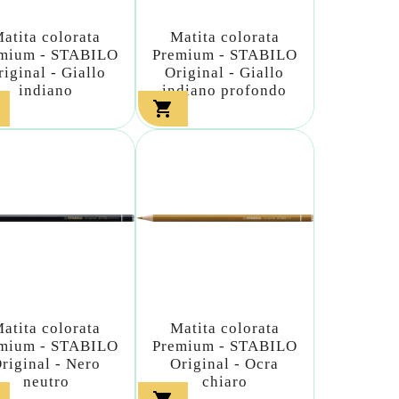
atita colorata
Matita colorata
mium - STABILO
Premium - STABILO
riginal - Giallo
Original - Giallo
indiano
indiano profondo

atita colorata
Matita colorata
mium - STABILO
Premium - STABILO
riginal - Nero
Original - Ocra
neutro
chiaro