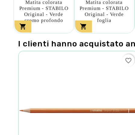
Matita colorata
Matita colorata
Premium - STABILO
Premium - STABILO
Original - Verde
Original - Verde
cromo profondo
foglia


I clienti hanno acquistato a
favorite_border
favorite_border