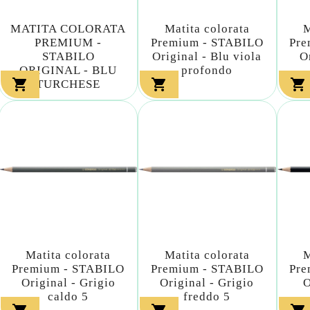
MATITA COLORATA
Matita colorata
M
PREMIUM -
Premium - STABILO
Pre
STABILO
Original - Blu viola
O
ORIGINAL - BLU
profondo



TURCHESE
Matita colorata
Matita colorata
M
Premium - STABILO
Premium - STABILO
Pre
Original - Grigio
Original - Grigio
O
caldo 5
freddo 5