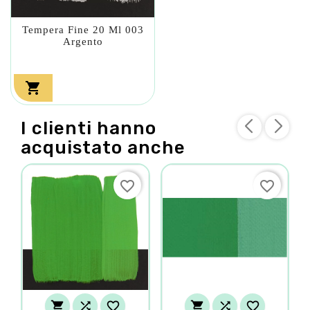
Tempera Fine 20 Ml 003
Argento

I clienti hanno
acquistato anche
favorite_border
favorite_border





