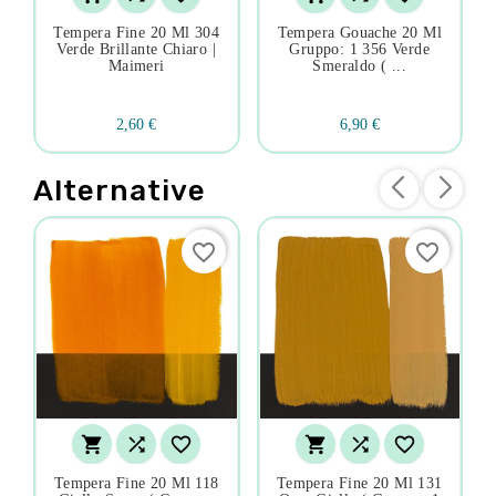
Tempera Fine 20 Ml 304
Tempera Gouache 20 Ml
Verde Brillante Chiaro |
Gruppo: 1 356 Verde
Maimeri
Smeraldo ( ...
2,60 €
6,90 €
Alternative
favorite_border
favorite_border






Tempera Fine 20 Ml 118
Tempera Fine 20 Ml 131