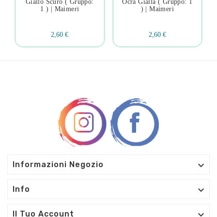
Giallo Scuro ( Gruppo:
Ocra Gialla ( Gruppo: 1
1 ) | Maimeri
) | Maimeri
2,60 €
2,60 €

Informazioni Negozio

Info

Il Tuo Account