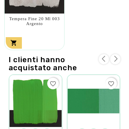
Tempera Fine 20 Ml 003
Argento

I clienti hanno
acquistato anche
favorite_border
favorite_border