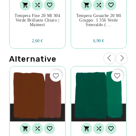






Tempera Fine 20 Ml 304
Tempera Gouache 20 Ml
Verde Brillante Chiaro |
Gruppo: 1 356 Verde
Maimeri
Smeraldo ( ...
2,60 €
6,90 €
Alternative
favorite_border
favorite_border





