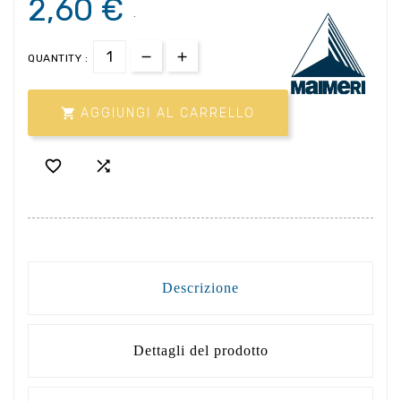
2,60 €
.
QUANTITY :

AGGIUNGI AL CARRELLO


Descrizione
Dettagli del prodotto