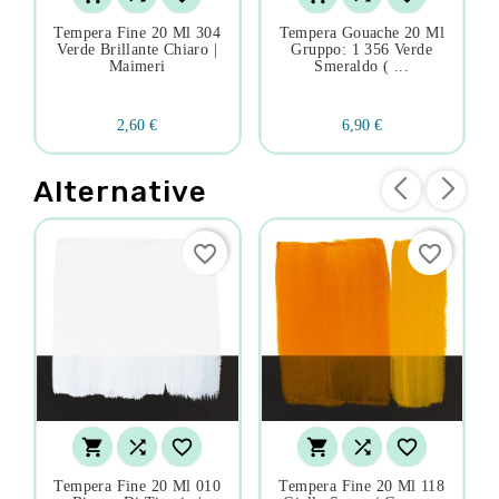
Tempera Fine 20 Ml 304
Tempera Gouache 20 Ml
Verde Brillante Chiaro |
Gruppo: 1 356 Verde
Maimeri
Smeraldo ( ...
2,60 €
6,90 €
Alternative
favorite_border
favorite_border






Tempera Fine 20 Ml 010
Tempera Fine 20 Ml 118