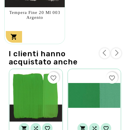
Tempera Fine 20 Ml 003
Argento

I clienti hanno
acquistato anche
favorite_border
favorite_border





