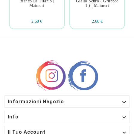
Bianco Di Titanio |
Giallo Scuro ( Gruppo:
Maimeri
1 ) | Maimeri
2,60 €
2,60 €

Informazioni Negozio

Info

Il Tuo Account