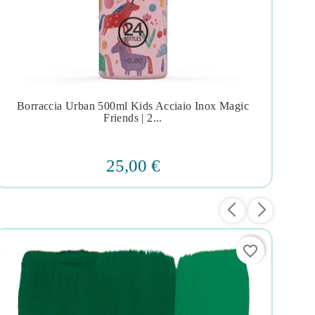
Borraccia Urban 500ml Kids Acciaio Inox Magic
A




Friends | 2...
25,00 €
favorite_border