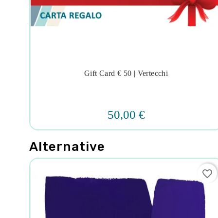
Gift Card € 50 | Vertecchi




50,00 €
Alternative
favorite_border
favorite_border