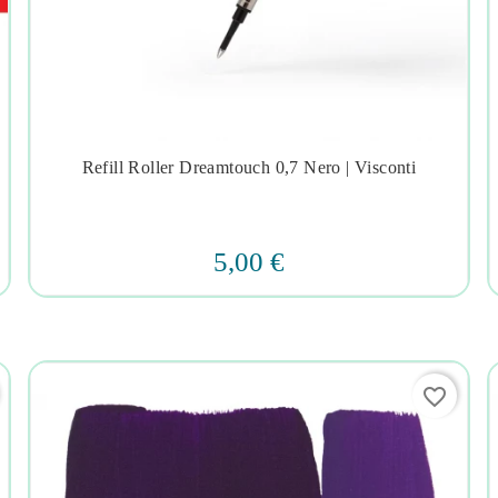
Refill Roller Dreamtouch 0,7 Nero | Visconti




5,00 €
favorite_border