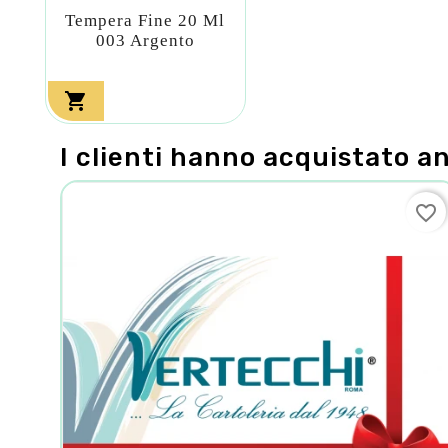
Tempera Fine 20 Ml
003 Argento

I clienti hanno acquistato a
favorite_border
favorite_border