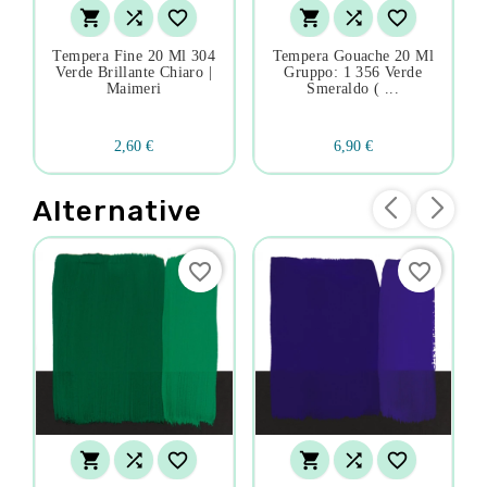






Tempera Fine 20 Ml 304
Tempera Gouache 20 Ml
Verde Brillante Chiaro |
Gruppo: 1 356 Verde
Maimeri
Smeraldo ( ...
2,60 €
6,90 €
Alternative
favorite_border
favorite_border





