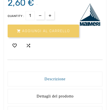
2,60 €
.
QUANTITY :

AGGIUNGI AL CARRELLO


Descrizione
Dettagli del prodotto