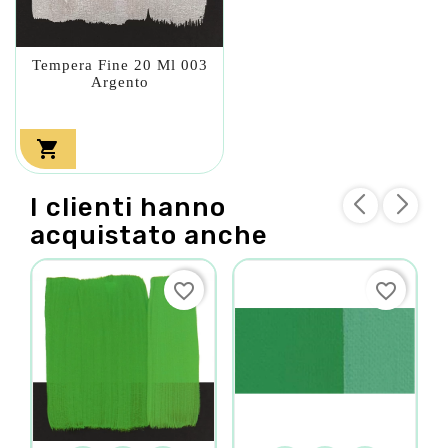
Tempera Fine 20 Ml 003
Argento

I clienti hanno
acquistato anche
favorite_border
favorite_border