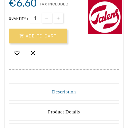
€6.60
TAX INCLUDED
QUANTITY :

ADD TO CART


Description
Product Details