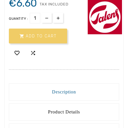
€6.60
TAX INCLUDED
QUANTITY :

ADD TO CART


Description
Product Details