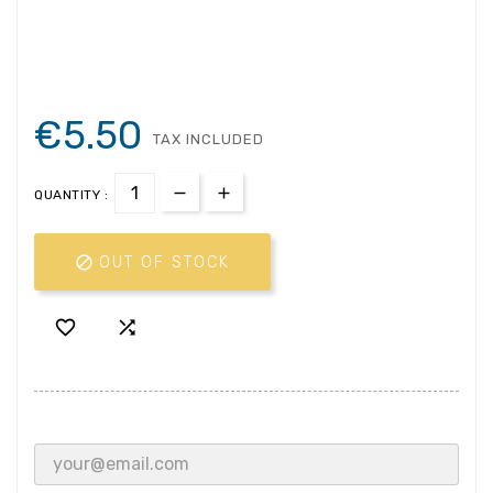
€5.50
TAX INCLUDED
QUANTITY :

OUT OF STOCK

