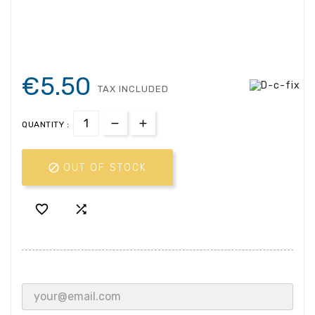
€5.50
TAX INCLUDED
QUANTITY :

OUT OF STOCK

