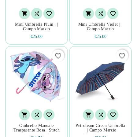






Mini Umbrella Plum | |
Mini Umbrella Violet | |
Campo Marzio
Campo Marzio
€25.00
€25.00
favorite_border
favorite_border






Ombrello Manuale
Petroleum Green Umbrella
Trasparente Rosa | Stitch
| | Campo Marzio