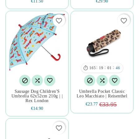
€11.50
€29.90
favorite_border
favorite_border

:
:
:
165
19
01
46






Sausage Dog Children'S
Umbrella Pocket Classic
Umbrella 62x52cm 210g | |
Leo Macchiato | Reisenthel
Rex London
€33.95
€23.77
€14.90
favorite_border