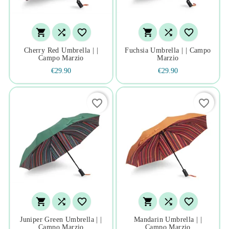






Cherry Red Umbrella | |
Fuchsia Umbrella | | Campo
Campo Marzio
Marzio
€29.90
€29.90
favorite_border
favorite_border






Juniper Green Umbrella | |
Mandarin Umbrella | |
Campo Marzio
Campo Marzio