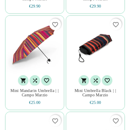
€29.90
€29.90
favorite_border
favorite_border






Mini Mandarin Umbrella | |
Mini Umbrella Black | |
Campo Marzio
Campo Marzio
€25.00
€25.00
favorite_border
favorite_border