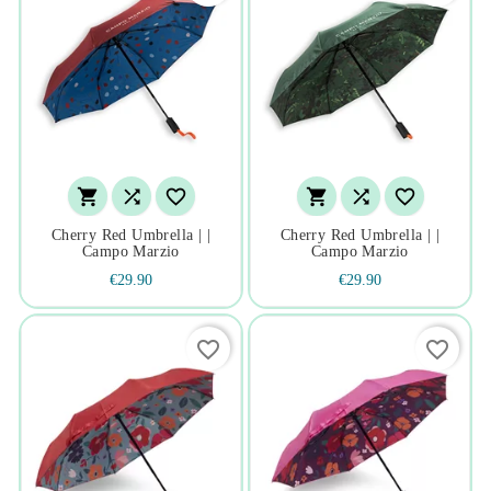






Cherry Red Umbrella | |
Cherry Red Umbrella | |
Campo Marzio
Campo Marzio
€29.90
€29.90
favorite_border
favorite_border