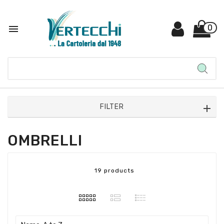

0
FILTER
OMBRELLI
19 products