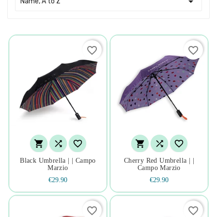

Name, A to Z
favorite_border
favorite_border






Black Umbrella | | Campo
Cherry Red Umbrella | |
Marzio
Campo Marzio
€29.90
€29.90
favorite_border
favorite_border