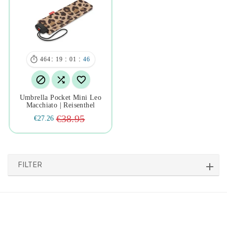

:
:
:
464
19
01
46



Umbrella Pocket Mini Leo
Macchiato | Reisenthel
€38.95
€27.26
FILTER