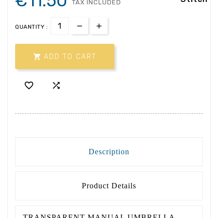
€11.50
TAX INCLUDED
QUANTITY :

ADD TO CART


Description
Product Details
TRANSPARENT MANUAL UMBRELLA